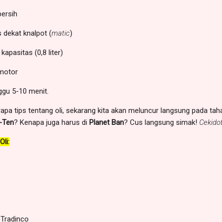
bersih
s dekat knalpot (
matic
)
kapasitas (0,8 liter)
 motor
ggu 5-10 menit.
berapa tips tentang oli, sekarang kita akan meluncur langsung pada ta
X-Ten
? Kenapa juga harus di
Planet
Ban
? Cus langsung simak!
Cekidot
li:
a Tradinco