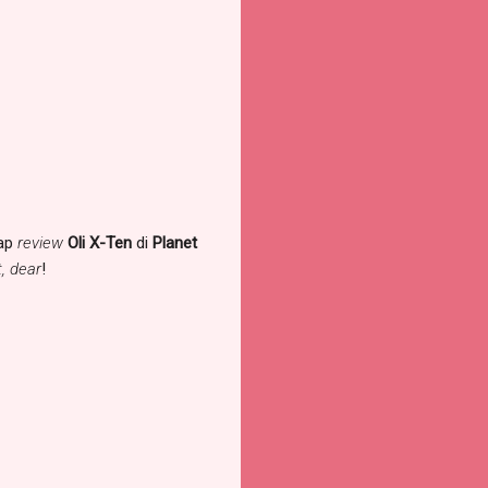
hap
review
Oli X-Ten
di
Planet
, dear
!