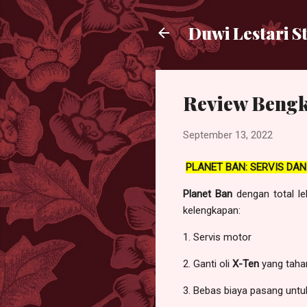
Duwi Lestari S
Review Bengke
September 13, 2022
PLANET BAN: SERVIS DA
Planet Ban
dengan total l
kelengkapan:
1. Servis motor
2. Ganti oli
X-Ten
yang tahan
3. Bebas biaya pasang untuk 