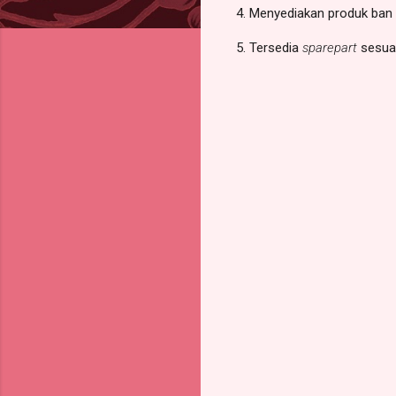
4. Menyediakan produk ban 
5. Tersedia
sparepart
sesuai