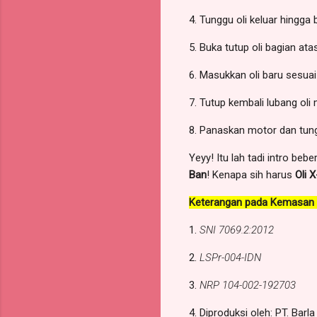
4. Tunggu oli keluar hingga 
5. Buka tutup oli bagian ata
6. Masukkan oli baru sesuai 
7. Tutup kembali lubang oli
8. Panaskan motor dan tun
Yeyy! Itu lah tadi intro be
Ban
! Kenapa sih harus
Oli 
Keterangan pada Kemasan O
1.
SNI 7069.2:2012
2.
LSPr-004-IDN
3.
NRP 104-002-192703
4. Diproduksi oleh: PT. Barl