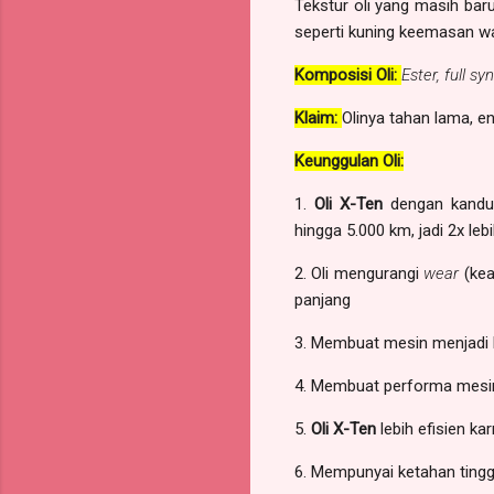
Tekstur oli yang masih baru
seperti kuning keemasan wa
Komposisi Oli:
E
ster, full sy
Klaim:
Olinya tahan lama, e
Keunggulan Oli:
1.
Oli X-Ten
dengan kand
hingga 5.000 km, jadi 2x lebi
2. Oli mengurangi
wear
(kea
panjang
3. Membuat mesin menjadi
4. Membuat performa mesin u
5.
Oli X-Ten
lebih efisien k
6. Mempunyai ketahan ting