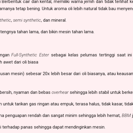
 Berbentuk cair dan kental, memiliki warna jernih dan tidak terlihat 
rnanya tetap bening. Untuk aroma oli lebih natural tidak bau menyen
nthetic
,
semi synthetic
, dan mineral.
ntengnya tahan lama, dan bikin mesin tahan lama.
ungan
Full-Synthetic
Ester
sebagai kelas pelumas tertinggi saat ini
h awet dari oli biasa
usan mesin) sebesar 20x lebih besar dari oli biasanya, atau keaus
 bersih, nyaman dan bebas
overhear
sehingga lebih stabil untuk berk
ntuk tarikan gas ringan atau empuk, terasa halus, tidak kasar, tidak
arna penguapan rendah dan sangat minim sehingga lebih hemat,
BBM
j
gi terhadap panas sehingga dapat mendinginkan mesin.