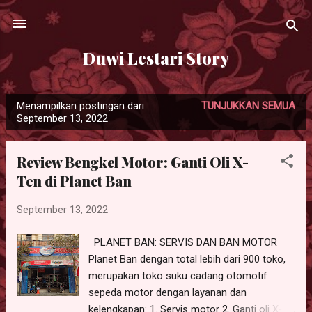
Langsung ke konten utama
Duwi Lestari Story
Menampilkan postingan dari
TUNJUKKAN SEMUA
P
September 13, 2022
o
s
Review Bengkel Motor: Ganti Oli X-
t
Ten di Planet Ban
i
n
September 13, 2022
g
a
PLANET BAN: SERVIS DAN BAN MOTOR
n
Planet Ban dengan total lebih dari 900 toko,
merupakan toko suku cadang otomotif
sepeda motor dengan layanan dan
kelengkapan: 1. Servis motor 2. Ganti oli X-