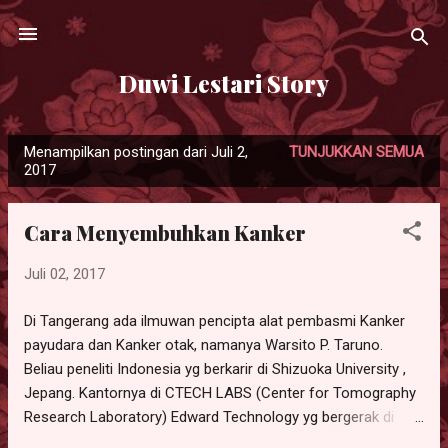
Langsung ke konten utama
Duwi Lestari Story
Menampilkan postingan dari Juli 2,
TUNJUKKAN SEMUA
P
2017
o
s
Cara Menyembuhkan Kanker
t
i
Juli 02, 2017
n
g
Di Tangerang ada ilmuwan pencipta alat pembasmi Kanker
payudara dan Kanker otak, namanya Warsito P. Taruno.
a
Beliau peneliti Indonesia yg berkarir di Shizuoka University ,
n
Jepang. Kantornya di CTECH LABS (Center for Tomography
Research Laboratory) Edward Technology yg bergerak di
bidang teknologi penemuan di Tangerang. Warsito telah