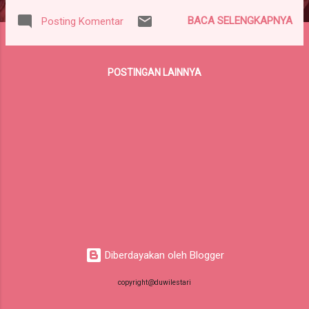
membuktikan keampuhan alat ciptaannya kepada kakak
BACA SELENGKAPNYA
Posting Komentar
perempuannya Suwarni yg menderita kanker payudara
Stadium IV selama sebulan. Alat tersebut bernama breast
cancer electro capacity theraphy, bentuknya dibuat mirip
POSTINGAN LAINNYA
penutup dada yg mengandung aliran listrik statis dibagian
dada. Dipakai selama 24 jam. Pada Minggu ke-1, terlihat efek
samping dari alat itu, namun efek itu tidak sampai menyiksa
seperti proses kemoterappi. Hanya keringat penderita yg
menggunakan alat tsb berlendir & sangat bau. Urine &
fasessnya (kotoran) pun berbau lebih busuk. Itu berarti
menandakan bahwa sel kankernya tengah dikeluarkan.
Bau busuk be...
Diberdayakan oleh Blogger
copyright@duwilestari