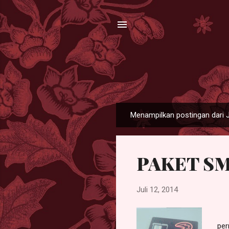
Menampilkan postingan dari J
P
o
s
PAKET SM
t
i
n
Juli 12, 2014
g
a
Ka
n
per