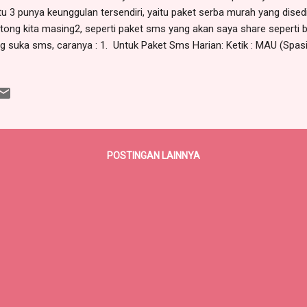
tu 3 punya keunggulan tersendiri, yaitu paket serba murah yang d
tong kita masing2, seperti paket sms yang akan saya share seperti be
g suka sms, caranya : 1. Untuk Paket Sms Harian: Ketik : MAU (Spasi
p. 399 + PPN 2. Untuk Paket Sms Mingguan Ketik : MAU (Spas
if : Rp. 2.500 + PPN 3. Untuk Paket Sms Bulanan Ketik : MAU (Spasi)
p. 10.000 + PPN Silahkan tunggu sampai mendapat sms konf...
POSTINGAN LAINNYA