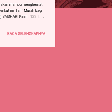
isediakan mampu menghemat
rikut ini: Tarif Murah bagi
) SMSHARI Kirim : 123 Tarif
i) SMSMINGGU Kirim : 123
 SMSBULAN Kirim : 123 Tarif
BACA SELENGKAPNYA