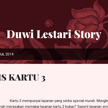
Langsung ke konten utama
Duwi Lestari Story
uli, 2014
S KARTU 3
rtu 3 mempunyai layanan yang serba special murah. Mungkin d
nah merasakan memakai layanan kartu 3 bukan? Seperti layanan sms, te