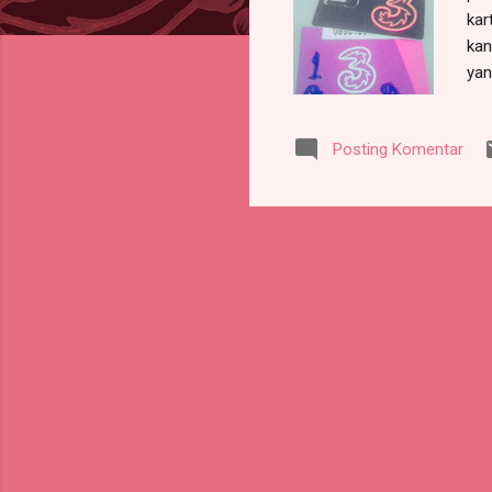
kar
kan
yan
: R
Tar
Posting Komentar
: R