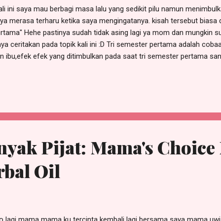
i ini saya mau berbagi masa lalu yang sedikit pilu namun menimbulk
 merasa terharu ketika saya mengingatanya. kisah tersebut biasa d
rtama" Hehe pastinya sudah tidak asing lagi ya mom dan mungkin s
aya ceritakan pada topik kali ini :D Tri semester pertama adalah cob
n ibu,efek efek yang ditimbulkan pada saat tri semester pertama san
ita. adakalanya kita merasa mual dengan makanan akan tetapi kita 
hatan calon buah hati kita, nyeri pinggunl dan perut serta punggun
nitas setiap harinya. sungguh masa masa menyebalkan sekaligus mem
 kembali hehe Tapi syukurlah pada saat itu saya sudah mengenal pr
kan mom tentang mama's choice ?. produk produk dari Mama's c...
nyak Pijat: Mama's Choice
bal Oil
o lagi mama mama ku tercinta kembali lagi bersama saya mama uwi.