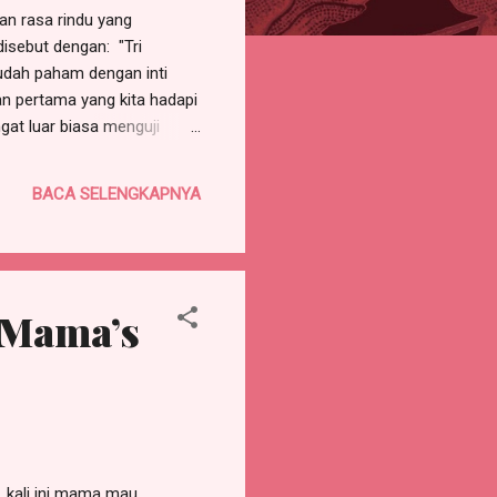
an rasa rindu yang
isebut dengan: "Tri
udah paham dengan inti
aan pertama yang kita hadapi
gat luar biasa menguji
tetap memakanya demi
g sering merasa pegal sudah
BACA SELENGKAPNYA
buat saya rindu ingin
oduk dari Mama's Choice.
 Mama’s
 kali ini mama mau