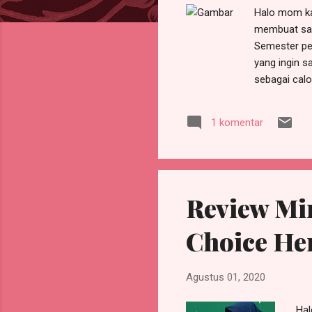
Halo mom kal
membuat saya
Semester pe
yang ingin s
sebagai calo
kesabaran k
menjaga kese
1 komentar
menjadi ruti
merasakanya
sudah tahu 
Review Mi
Choice Her
Agustus 01, 2020
Hal