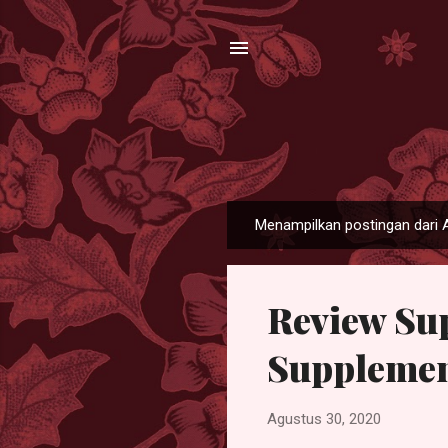
Menampilkan postingan dari 
P
o
s
Review Su
t
i
Supplemen
n
g
a
Agustus 30, 2020
n