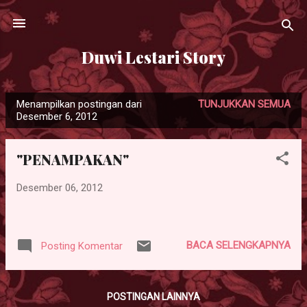
Langsung ke konten utama
Duwi Lestari Story
Menampilkan postingan dari
TUNJUKKAN SEMUA
P
Desember 6, 2012
o
s
"PENAMPAKAN"
t
i
Desember 06, 2012
n
g
a
BACA SELENGKAPNYA
Posting Komentar
n
POSTINGAN LAINNYA