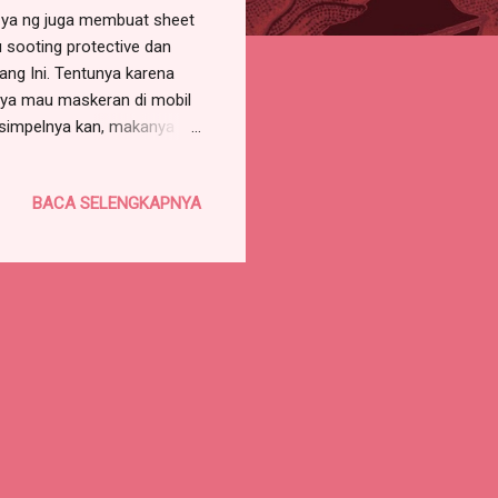
 ya ng juga membuat sheet
 sooting protective dan
ang Ini. Tentunya karena
nya mau maskeran di mobil
u simpelnya kan, makanya
usui pasti juga ingin ya
 tetap cantik dan sempat
BACA SELENGKAPNYA
ing protective dan
g ini kandungannya : -
kering dan tentunya biar