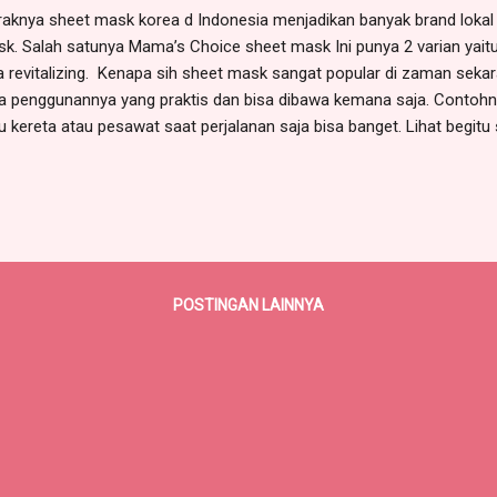
aknya sheet mask korea d Indonesia menjadikan banyak brand lokal
k. Salah satunya Mama’s Choice sheet mask Ini punya 2 varian yaitu
a revitalizing. Kenapa sih sheet mask sangat popular di zaman sekar
a penggunannya yang praktis dan bisa dibawa kemana saja. Contoh
u kereta atau pesawat saat perjalanan saja bisa banget. Lihat begit
yak banget orang yang suka sama sheet mask ini. Ibu hamil dan meny
ai sheet mask, apalagi melihat waktu ibu yang sangat berharga. Biar
awatan bisa banget nih mom cobain Sheet Mask Mama’s Choice soot
italizing. Apa sih kelebihannya? Mama’s choice sheet Mask revitalizin
tella asiatica - Honey (Madu) Cocok banget buat mom yang kulitnya 
ap awet muda ya mom karena juga bisa untuk ...
POSTINGAN LAINNYA