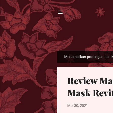
Menampilkan postingan dari 
P
o
s
Review Ma
t
i
Mask Revit
n
g
a
Mei 30, 2021
n