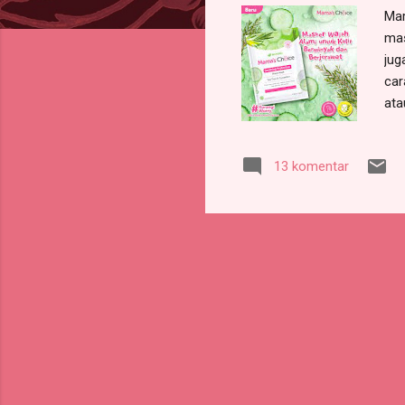
Mar
mas
jug
car
ata
ban
pak
13 komentar
per
rev
Cen
tet