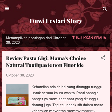
Langsung ke konten utama
Duwi Lestari Story
Menampilkan postingan dari Oktober
TUNJUKKAN SEMUA
P
30, 2020
o
s
Review Pasta Gigi: Mama's Choice
t
Natural Toothpaste non Fluoride
i
n
Oktober 30, 2020
g
a
Kehamilan adalah hal yang ditunggu tunggu
n
untuk semua kaum wanita. Pasti bahagia
banget ya mom saat saat yang ditunggu
datang juga. Tapi tau nggak sih dalam masa
kehamilan mayoritas mommy mommy