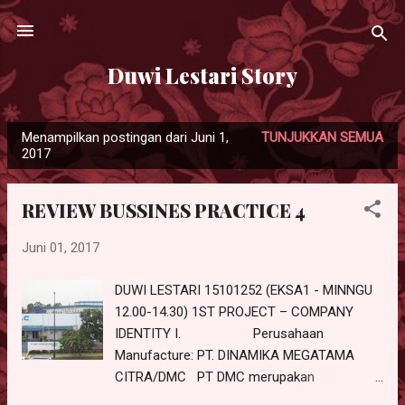
Langsung ke konten utama
Duwi Lestari Story
Menampilkan postingan dari Juni 1,
TUNJUKKAN SEMUA
P
2017
o
s
REVIEW BUSSINES PRACTICE 4
t
i
Juni 01, 2017
n
g
DUWI LESTARI 15101252 (EKSA1 - MINNGU
12.00-14.30) 1ST PROJECT – COMPANY
a
IDENTITY I. Perusahaan
n
Manufacture: PT. DINAMIKA MEGATAMA
CITRA/DMC PT DMC merupakan
perusahaan manufacture yang berlokasi di