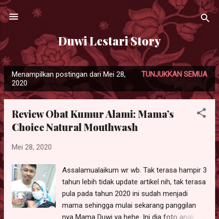
Langsung ke konten utama
Duwi Lestari Story
Menampilkan postingan dari Mei 28,
TUNJUKKAN SEMUA
P
2020
o
s
Review Obat Kumur Alami: Mama’s
t
Choice Natural Mouthwash
i
n
Mei 28, 2020
g
a
Assalamualaikum wr wb. Tak terasa hampir 3
n
tahun lebih tidak update artikel nih, tak terasa
pula pada tahun 2020 ini sudah menjadi
mama sehingga mulai sekarang panggilan
nya Mama Duwi ya hehe. Ini dia foto anak