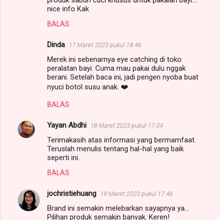
m
nice info Kak
e
BALAS
n
t
Dinda
17 Maret 2023 pukul 18.46
a
Merek ini sebenarnya eye catching di toko
peralatan bayi. Cuma mau pakai dulu nggak
r
berani. Setelah baca ini, jadi pengen nyoba buat
nyuci botol susu anak. ❤️
BALAS
Yayan Abdhi
18 Maret 2023 pukul 17.04
Terimakasih atas informasi yang bermamfaat.
Teruslah menulis tentang hal-hal yang baik
seperti ini.
BALAS
jochristiehuang
19 Maret 2023 pukul 17.46
Brand ini semakin melebarkan sayapnya ya...
Pilihan produk semakin banyak. Keren!