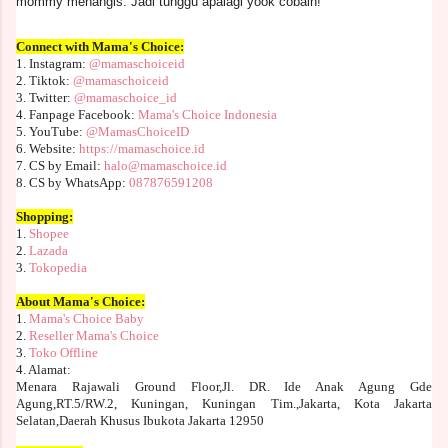
mommy menangis. Jadi tunggu apalagi yook cobain!
Connect with Mama's Choice:
1. Instagram:
@mamaschoiceid
2. Tiktok:
@mamaschoiceid
3. Twitter:
@mamaschoice_id
4. Fanpage Facebook:
Mama's Choice Indonesia
5. YouTube:
@MamasChoiceID
6. Website:
https://mamaschoice.id
7. CS by Email:
halo@mamaschoice.id
8. CS by WhatsApp:
087876591208
Shopping:
1.
Shopee
2.
Lazada
3.
Tokopedia
About Mama's Choice:
1.
Mama's Choice Baby
2.
Reseller Mama's Choice
3.
Toko Offline
4. Alamat:
M
enara Rajawali Ground Floor,Jl. DR. Ide Anak Agung Gde
Agung,RT.5/RW.2, Kuningan, Kuningan Tim.,Jakarta, Kota Jakarta
Selatan,Daerah Khusus Ibukota Jakarta 12950