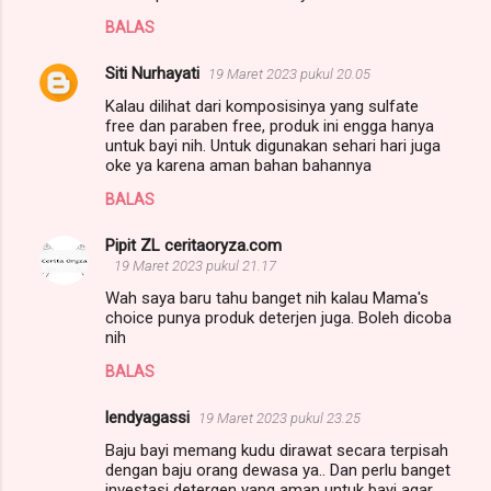
BALAS
Siti Nurhayati
19 Maret 2023 pukul 20.05
Kalau dilihat dari komposisinya yang sulfate
free dan paraben free, produk ini engga hanya
untuk bayi nih. Untuk digunakan sehari hari juga
oke ya karena aman bahan bahannya
BALAS
Pipit ZL ceritaoryza.com
19 Maret 2023 pukul 21.17
Wah saya baru tahu banget nih kalau Mama's
choice punya produk deterjen juga. Boleh dicoba
nih
BALAS
lendyagassi
19 Maret 2023 pukul 23.25
Baju bayi memang kudu dirawat secara terpisah
dengan baju orang dewasa ya.. Dan perlu banget
investasi detergen yang aman untuk bayi agar