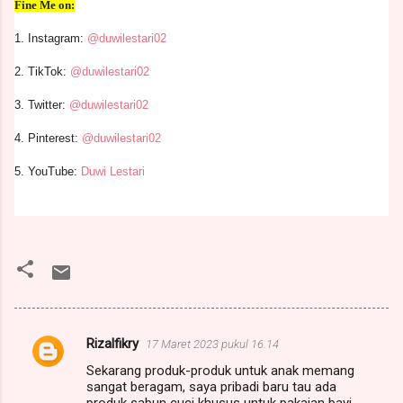
Fine Me on:
1. Instagram:
@duwilestari02
2. TikTok:
@duwilestari02
3. Twitter:
@duwilestari02
4. Pinterest:
@duwilestari02
5. YouTube:
Duwi Lestari
Rizalfikry
17 Maret 2023 pukul 16.14
K
Sekarang produk-produk untuk anak memang
o
sangat beragam, saya pribadi baru tau ada
produk sabun cuci khusus untuk pakaian bayi....