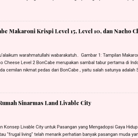
lau makanan ditabur pakai BonCabe , apalagi kalau makan mie instan
nCabe . Nah kabar baiknya, sekarang BonCabe punya produk spesial, 
penikmat sambal tabur BonCabe saya excited sekali dong. Tanpa bany
 mencobanya. Mie BonCabe merupakan perpaduan mie yang kenyal 
e Makaroni Krispi Level 15, Level 10, dan Nacho C
ngga menjadi satu kesatuan yang nikmat, cucok banget untuk pecinta
ecara background hampir semua orang memilih pendamping BonCabe
 dijadikan satu dalam Mie BonCabe . Memang menurut saya, Mie dan 
'alaikum warahmatullahi wabarakatuh.. Gambar 1: Tampilan Makaroni 
o Cheese Level 2 BonCabe merupakan sambal tabur pertama di Indones
Ada cemilan nikmat pedas dari BonCabe , yaitu salah satunya adalah
innya yang cenderung punya tekstur keras, Makaroni BonCabe ini teks
ma sekali. Kemudian dilumuri bumbu serbuk berwarana merah sepert
an. Tidak seperti sambal taburnya ya, bumbu taburan untuk Snack B
cabe yang kita tahu selama ini memiliki bentuk yang kasar seperti c
Rumah Sinarmas Land Livable City
, rasa pedasnya juga mantulita khas ala BonCabe , bumbunya juga pa
akanya saya selalu stock Makaroni BonCabe di rumah. Tidak hanya i
nCabe Makaroni Krispi juga memberikan rasa gurih rempah-rempah da
 Konsep Livable City untuk Pasangan yang Mengadopsi Gaya Hidup
tau "frugal living" telah menarik perhatian banyak pasangan muda y