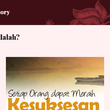
Langsung ke konten utama
tory
dalah?