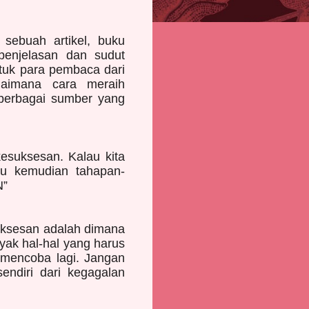
ebuah artikel, buku
 penjelasan dan sudut
tuk para pembaca dari
gaimana cara meraih
 berbagai sumber yang
kesuksesan. Kalau kita
tu kemudian tahapan-
N”
suksesan adalah dimana
nyak hal-hal yang harus
s mencoba lagi. Jangan
sendiri dari kegagalan