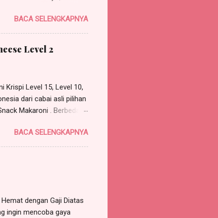
, belum lengkap rasanya
BACA SELENGKAPNYA
yaitu Mie BonCabe . Tentu,
ak berpikir saya pun
dan BonCabe yang pedas
heese Level 2
 pedas. Mie ini dihadirkan
 dengan mie, sehingga hal
BonCabe itu sudah seperti
Krispi Level 15, Level 10,
ia dari cabai asli pilihan
 Snack Makaroni . Berbeda
turnya krispi dan tidak
BACA SELENGKAPNYA
i bumbu balado
oncabe ini, yang mana
abai giling. Rasanya enak
s banget dan pastinya bikin
dentik dengan rasa pedas
n bumbu yang kaya seh...
 Hemat dengan Gaji Diatas
ang ingin mencoba gaya