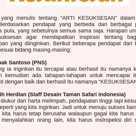
g yang menulis tentang “ARTI KESUKSESAN” dalam s
. Berdasarkan pendapat yang berbeda dari berbagai
 pula, yang sebetulnya semua sama saja. Harapan un
kesuksesan agar mendapatkan inspirasi tentang ba
pan yang diinginkan. Berikut beberapa pendapat dari
 sesuai bidang masing-masing:
ak Santoso (PNS)
 ia inginkan itu tercapai atau berhasil itu namanya 
an kemudian ada tahapan-tahapan untuk mencapai i
wati dengan baik dan berhasil itu namanya “KESUKSESA
h Herdian (Staff Desain Taman Safari Indonesia)
diukur dari harta melimpah, pendapatan tinggi tapi ke
eperti yang kita inginkan. Jadi untuk menuju sukses ba
a kita harus tetap berusaha walaupun gagal kita haru
u menyalahkan orang lain, kita harus instropeksi diri 