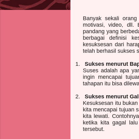
Banyak sekali oran
motivasi, video, dll
pandang yang berbeda
berbagai definisi 
kesuksesan dari hara
telah berhasil sukses
1.
Sukses menurut Bap
Suses adalah apa yang
ingin mencapai tuju
tahapan itu bisa dile
2.
Sukses menurut Gali
Kesuksesan itu bukan 
kita mencapai tujuan s
kita lewati. Contohny
ketika kita gagal lal
tersebut.