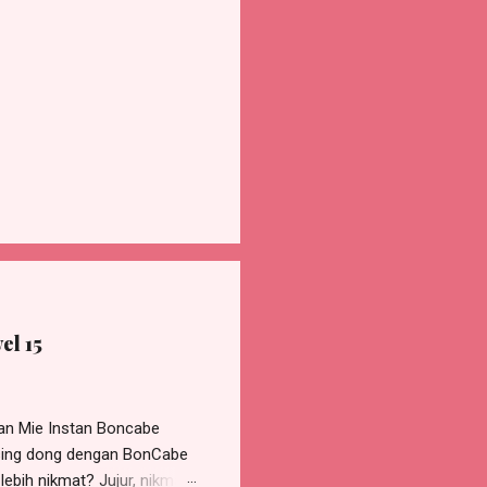
el 15
an Mie Instan Boncabe
asing dong dengan BonCabe
ebih nikmat? Jujur, nikmat